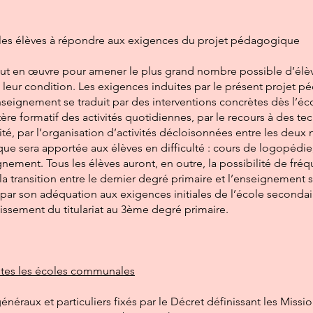
les élèves à répondre aux exigences du projet pédagogique
ut en œuvre pour amener le plus grand nombre possible d’élèves
u leur condition. Les exigences induites par le présent projet p
seignement se traduit par des interventions concrètes dès l’éco
tère formatif des activités quotidiennes, par le recours à des te
té, par l’organisation d’activités décloisonnées entre les deu
ique sera apportée aux élèves en difficulté : cours de logopédie
nement. Tous les élèves auront, en outre, la possibilité de fréq
 la transition entre le dernier degré primaire et l’enseignement 
 par son adéquation aux exigences initiales de l’école secondair
lissement du titulariat au 3ème degré primaire.
tes les écoles communales
généraux et particuliers fixés par le Décret définissant les Missi