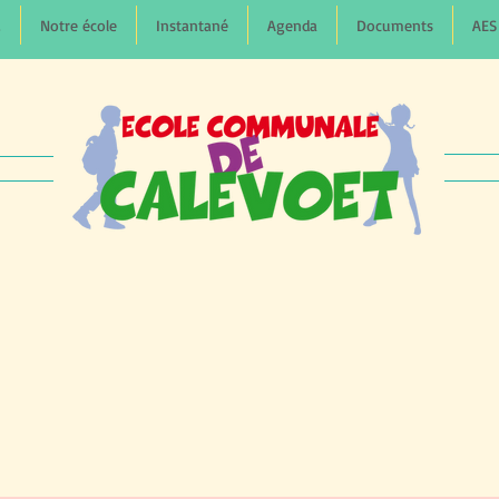
L
Notre école
Instantané
Agenda
Documents
AES