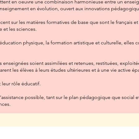
tent en oeuvre une combinaison harmonieuse entre un enseigne
nseignement en évolution, ouvert aux innovations pédagogiqu
cent sur les matières formatives de base que sont le français et
e et les sciences.
e l’éducation physique, la formation artistique et culturelle, ell
res enseignées soient assimilées et retenues, restituées, exploi
parent les élèves à leurs études ultérieures et à une vie active é
leur rôle éducatif.
l’assistance possible, tant sur le plan pédagogique que social e
nces.
Rue François Vervloet, 10 - 1180 Uccle