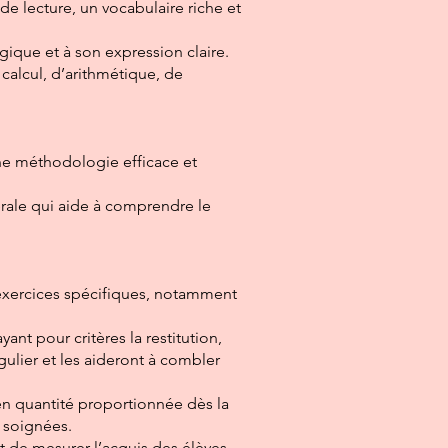
e lecture, un vocabulaire riche et
ique et à son expression claire.
calcul, d’arithmétique, de
 une méthodologie efficace et
énérale qui aide à comprendre le
 exercices spécifiques, notamment
ant pour critères la restitution,
gulier et les aideront à combler
en quantité proportionnée dès la
t soignées.
 de mesurer l’acquis des élèves.