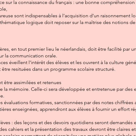
ce sur la connaissance du français : une bonne compréhension d
ble,
reuse sont indispensables à l’acquisition d’un raisonnement log
hématique logique doit reposer sur la maîtrise des notions de 
res, en tout premier lieu le néerlandais, doit être facilité par
sur la communication orale.
nces éveillent l’intérêt des élèves et les ouvrent à la culture g
t être resituées dans un programme scolaire structuré.
t être assimilées et retenues
 de la mémoire. Celle-ci sera développée et entretenue par des
e.
s évaluations formatives, sanctionnées par des notes chiffrées ay
tières enseignées, apprendront aux élèves à fournir un effort ré
 élèves : des leçons et des devoirs quotidiens seront demandés 
es cahiers et la présentation des travaux devront être claires e
scolaire permettent de récapituler une matière plus globale et