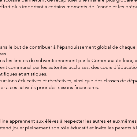
effort plus important à certains moments de l’année et les prépa
 dans le but de contribuer à l’épanouissement global de chaque 
res.
dans les limites du subventionnement par la Communauté franç
ment communal par les autorités uccloises, des cours d’éducatio
tifiques et artistiques.
ursions éducatives et récréatives, ainsi que des classes de dé
r à ces activités pour des raisons financières.
ine apprennent aux élèves à respecter les autres et euxmêmes, 
ntend jouer pleinement son rôle éducatif et invite les parents 